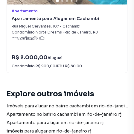
Apartamento
Apartamento para Alugar em Cachambi
Rua Miguel Cervantes
,
107
-
Cachambi
Condomínio Norte Dreams
·
Rio de Janeiro
,
RJ
52
m²
2
1
1
R$ 2.000,00
Aluguel
Condomínio
R$ 900,00
·
IPTU
R$ 80,00
Explore outros imóveis
Imóveis para alugar no bairro cachambi em rio-de-janeiro rj
Apartamento no bairro cachambi em rio-de-janeiro rj
Apartamento para alugar em rio-de-janeiro rj
imóveis para alugar em rio-de-janeiro rj