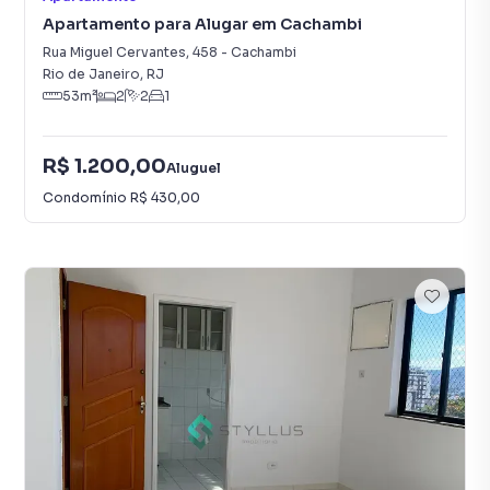
Apartamento para Alugar em Cachambi
Rua Miguel Cervantes
,
458
-
Cachambi
Rio de Janeiro
,
RJ
53
m²
2
2
1
R$ 1.200,00
Aluguel
Condomínio
R$ 430,00