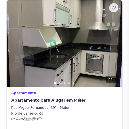
15
Apartamento
Apartamento para Alugar em Méier
Rua Miguel Fernandes
,
691
-
Méier
Rio de Janeiro
,
RJ
49
m²
2
1
1