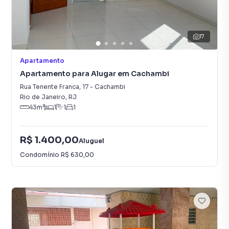
17
Apartamento
Apartamento para Alugar em Cachambi
Rua Tenente Franca
,
17
-
Cachambi
Rio de Janeiro
,
RJ
43
m²
1
1
1
R$ 1.400,00
Aluguel
Condomínio
R$ 630,00