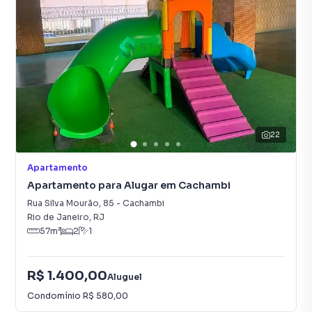
22
Apartamento
Apartamento para Alugar em Cachambi
Rua Silva Mourão
,
85
-
Cachambi
Rio de Janeiro
,
RJ
57
m²
2
1
R$ 1.400,00
Aluguel
Condomínio
R$ 580,00