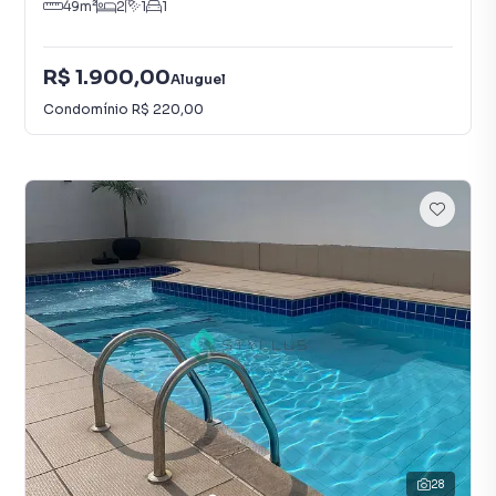
49
m²
2
1
1
R$ 1.900,00
Aluguel
Condomínio
R$ 220,00
28