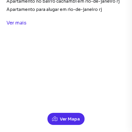
Apartamento no bairro cachambi em rio-de-janeiro rj
Apartamento para alugar em rio-de-janeiro rj
imóveis para alugar em rio-de-janeiro rj
Ver
mais
Apartamento em rio-de-janeiro rj
Imóveis para alugar no bairro meier em rio-de-janeiro rj
Galpão / Barracão no bairro meier em rio-de-janeiro rj
Galpão / Barracão para alugar em rio-de-janeiro rj
Casas para Alugar em Cachambi, Rio de Janeiro RJ
Galpão / Barracão em rio-de-janeiro rj
Ver Mapa