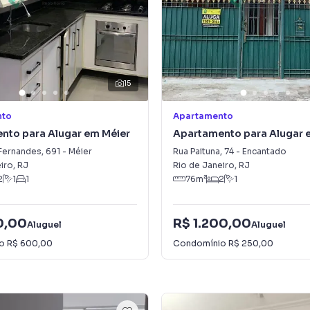
15
nto
Apartamento
nto para Alugar em Méier
Apartamento para Alugar 
Encantado
 Fernandes
,
691
-
Méier
Rua Paituna
,
74
-
Encantado
iro
,
RJ
Rio de Janeiro
,
RJ
2
1
1
76
m²
2
1
0,00
R$ 1.200,00
Aluguel
Aluguel
io
R$ 600,00
Condomínio
R$ 250,00