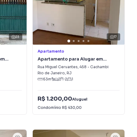
23
17
Apartamento
em
Apartamento para Alugar em
Cachambi
Rua Miguel Cervantes
,
458
-
Cachambi
Rio de Janeiro
,
RJ
53
m²
2
2
1
R$ 1.200,00
Aluguel
Condomínio
R$ 430,00