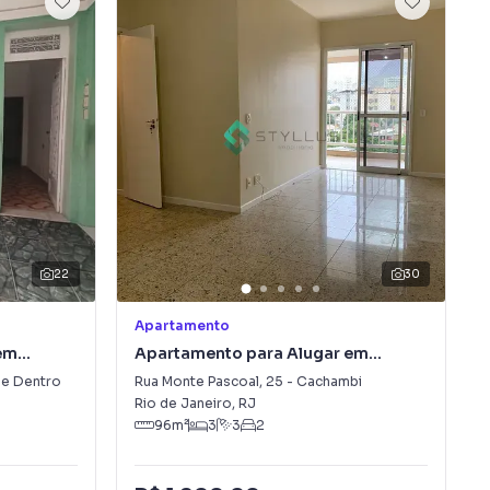
22
30
Apartamento
em
Apartamento para Alugar em
Cachambi
e Dentro
Rua Monte Pascoal
,
25
-
Cachambi
Rio de Janeiro
,
RJ
96
m²
3
3
2