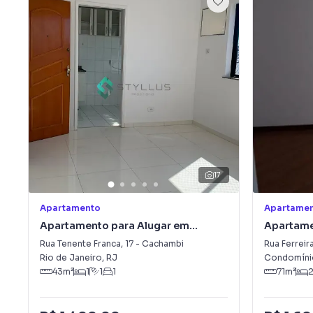
17
Apartamento
Apartame
Apartamento para Alugar em
Apartame
Cachambi
Rua Tenente Franca
,
17
-
Cachambi
Rua Ferreir
Rio de Janeiro
,
RJ
Condomíni
43
m²
1
1
1
71
m²