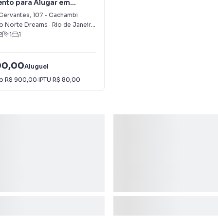
nto para Alugar em
i
 Cervantes
,
107
-
Cachambi
o Norte Dreams
·
Rio de Janeiro
,
RJ
2
1
1
00,00
Aluguel
io
R$ 900,00
·
IPTU
R$ 80,00