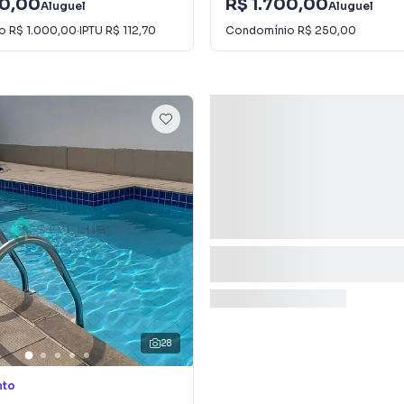
00,00
R$ 1.700,00
Aluguel
Aluguel
io
R$ 1.000,00
·
IPTU
R$ 112,70
Condomínio
R$ 250,00
28
nto