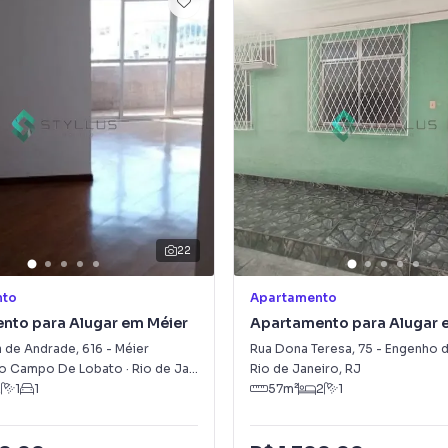
22
nto
Apartamento
nto para Alugar em Méier
Apartamento para Alugar 
Engenho de Dentro
a de Andrade
,
616
-
Méier
Rua Dona Teresa
,
75
-
Engenho d
o Campo De Lobato
·
Rio de Janeiro
,
RJ
Rio de Janeiro
,
RJ
2
1
1
57
m²
2
1