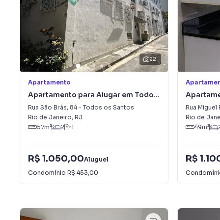
22
Apartamento
Apartame
Apartamento para Alugar em Todos
Apartame
os Santos
Rua São Brás
,
84
-
Todos os Santos
Rua Miguel
Rio de Janeiro
,
RJ
Rio de Jane
57
m²
2
1
49
m²
R$ 1.050,00
R$ 1.10
Aluguel
Condomínio
R$ 453,00
Condomín