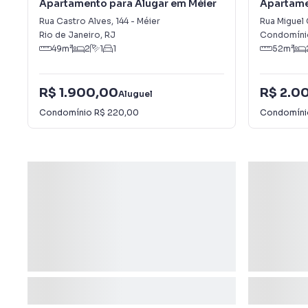
Apartamento para Alugar em Méier
Apartame
Cachamb
Rua Castro Alves
,
144
-
Méier
Rua Miguel
Rio de Janeiro
,
RJ
Condomíni
49
m²
2
1
1
52
m²
R$ 1.900,00
R$ 2.0
Aluguel
Condomínio
R$ 220,00
Condomín