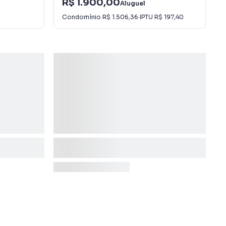
R$ 1.900,00
Aluguel
Condomínio
R$ 1.506,36
·
IPTU
R$ 197,40